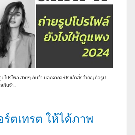
รูปโปรไฟล์ สวยๆ กันจ้า นอกจากจะปังแล้วสิ่งสำคัญคือรูป
กันจ้า...
พอร์ตเทรต ให้ได้ภาพ