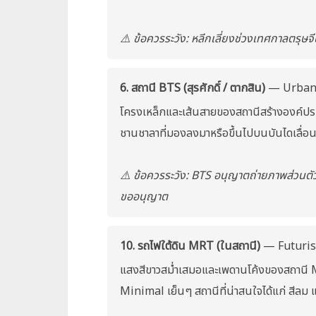
⚠️ ข้อควรระวัง: หลีกเลี่ยงช่วงเทศกาลตรุษ
6. สถานี BTS (สุรศักดิ์ / ตากสิน)
— Urban Mi
โครงเหล็กและเส้นสายของสถานีสร้างองค์ปร
ชานชาลาที่มองลงมาหรือขึ้นไปบนบันไดเลื่อ
⚠️ ข้อควรระวัง: BTS อนุญาตถ่ายภาพส่วนตัว
ขออนุญาต
10. รถไฟใต้ดิน MRT (ในสถานี)
— Futuristi
แสงสีขาวสม่ำเสมอและเพดานโค้งของสถานี M
Minimal เย็นๆ สถานีที่น่าสนใจได้แก่ สีลม แ