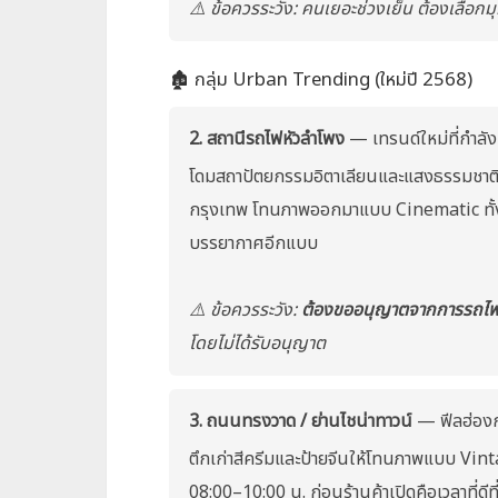
⚠️ ข้อควรระวัง: คนเยอะช่วงเย็น ต้องเลือกม
🏚️ กลุ่ม Urban Trending (ใหม่ปี 2568)
2. สถานีรถไฟหัวลำโพง
— เทรนด์ใหม่ที่กำลัง
โดมสถาปัตยกรรมอิตาเลียนและแสงธรรมชาติที
กรุงเทพ โทนภาพออกมาแบบ Cinematic ทั้งฟ
บรรยากาศอีกแบบ
⚠️ ข้อควรระวัง:
ต้องขออนุญาตจากการรถไฟก
โดยไม่ได้รับอนุญาต
3. ถนนทรงวาด / ย่านไชน่าทาวน์
— ฟีลฮ่องก
ตึกเก่าสีครีมและป้ายจีนให้โทนภาพแบบ Vint
08:00–10:00 น. ก่อนร้านค้าเปิดคือเวลาที่ดีที