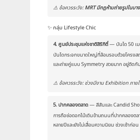
⚠️ ข้อควรระวัง:
MRT มีกฎห้ามถ่ายรูปในบางพื
✨ กลุ่ม Lifestyle Chic
4. ศูนย์ประชุมแห่งชาติสิริกิติ์
— บันได 50 เมต
บันไดกระจกขนาดใหญ่ที่ล้อมรอบด้วยโครงสถ
และถ่ายคู่แบบ Symmetry สวยมาก อยู่ติดกับส
⚠️ ข้อควรระวัง: ช่วงมีงาน Exhibition ภายใ
5. ปากคลองตลาด
— สีสันและ Candid Shot ที่
การถือช่อดอกไม้เดินข้ามถนนที่ปากคลองตล
หลายปีและยังไม่เสื่อมความนิยม ช่วงเช้าก่อน