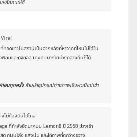
ุมหลีกคนให้ดี
 Viral
่ทอดยาวในสถานีเป็นฉากหลังที่หาจากที่ไหนไม่ได้ใน
ิล์มและดิจิตอล บางคนมาถ่ายช่วงกลางคืนก็ได้
่อนทุกครั้ง
ห้ามนำอุปกรณ์ถ่ายภาพเชิงพาณิชย์เข้า
งไม่ต้องบินไปไกล
age ที่กำลังฮิตมากบน Lemon8 ปี 2568 ช่วงเช้า
่สุด ถนนโล่ง แสงนุ่ม และได้ภาพที่ดูกว้างขวาง