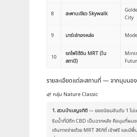
Gold
8
สะพานเขียว Skywalk
City
9
มาร์เช่ทองหล่อ
Moder
รถไฟใต้ดิน MRT (ใน
Mini
10
สถานี)
Futur
รายละเอียดแต่ละสถานที่ — จากมุมมอ
🌿 กลุ่ม Nature Classic
1. สวนป่าเบญจกิติ
— ยอดนิยมอันดับ 1 ไม่
ริมน้ำที่มีตึก CBD เป็นฉากหลัง คือมุมที่ผม
เดินทางง่ายด้วย MRT สิริกิติ์ เข้าฟรี และมีพื