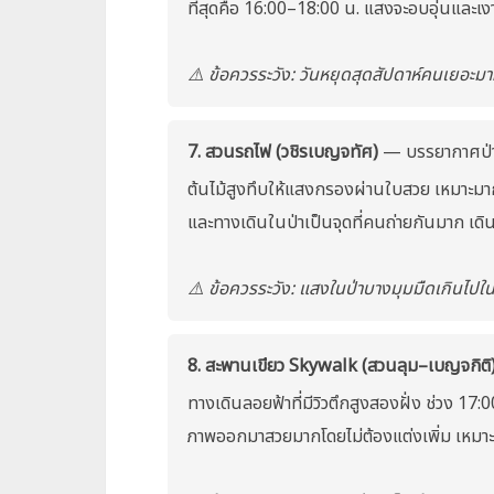
ที่สุดคือ 16:00–18:00 น. แสงจะอบอุ่นและเงา
⚠️ ข้อควรระวัง: วันหยุดสุดสัปดาห์คนเยอะ
7. สวนรถไฟ (วชิรเบญจทัศ)
— บรรยากาศป่า
ต้นไม้สูงทึบให้แสงกรองผ่านใบสวย เหมาะมาก
และทางเดินในป่าเป็นจุดที่คนถ่ายกันมาก เด
⚠️ ข้อควรระวัง: แสงในป่าบางมุมมืดเกินไปใน
8. สะพานเขียว Skywalk (สวนลุม–เบญจกิติ
ทางเดินลอยฟ้าที่มีวิวตึกสูงสองฝั่ง ช่วง 1
ภาพออกมาสวยมากโดยไม่ต้องแต่งเพิ่ม เหมาะก