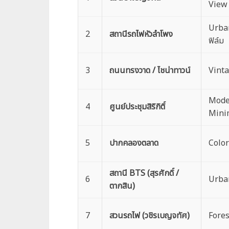
View
Urban
2
สถานีรถไฟหัวลำโพง
ฟิล์ม
3
ถนนทรงวาด / ไชน่าทาวน์
Vinta
Mode
4
ศูนย์ประชุมสิริกิติ์
Mini
5
ปากคลองตลาด
Color
สถานี BTS (สุรศักดิ์ /
6
Urba
ตากสิน)
7
สวนรถไฟ (วชิรเบญจทัศ)
Forest