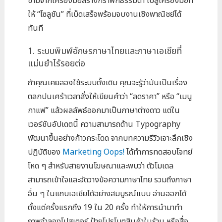
ข้ามจากเครื่องมือสร้างกราฟิกธรรมดา ไปสู่เครื่องมือที่
ให้ “โซลูชัน” ที่เบ็ดเสร็จพร้อมจบงานเชิงพาณิชย์ได้
ทันที
1. ระบบพิมพ์อักษรภาษาไทยและภาษาเอเชียที่
แม่นยำไร้รอยต่อ
ถ้าคุณเคยลองใช้ระบบดั้งเดิม คุณจะรู้ว่ามันเป็นเรื่อง
ตลกปนเศร้าเวลาสั่งให้เขียนคำว่า “ลดราคา” หรือ “เมนู
กาแฟ” แล้วผลลัพธ์ออกมาเป็นภาษาต่างดาว แต่ใน
เวอร์ชันอัปเดตนี้ ความสามารถด้าน Typography
พัฒนาขึ้นอย่างก้าวกระโดด จากบทความรีวิวเจาะลึกเชิง
ปฏิบัติของ
Marketing Oops!
ได้ทำการทดสอบโจทย์
โหด ๆ สำหรับสายงานโฆษณาและพบว่า ตัวโมเดล
สามารถเข้าใจและจัดวางข้อความภาษาไทย รวมถึงภาษา
อื่น ๆ ในแถบเอเชียได้อย่างสมบูรณ์แบบ อ่านออกได้
ตั้งแต่ครั้งแรกถึง 19 ใน 20 ครั้ง ทำให้การนำมาทำ
ภาพจำลองโปสเตอร์ ป้ายโปรโมตสินค้าในร้าน หรือสื่อ