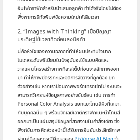
อินโฟกราฟิกสำหรับนำเสนอลูกค้า ทำได้จริงโดยไม่ต้อง
พึ่งพาการรีทัชพิมพ์ข้อความใหม่ให้เสียเวลา
2. “Images with Thinking” เมื่อปัญญา
ประดิษฐ์ใช้เวลาคิดก่อนลงมือทำ
นี่คือหัวใจของความฉลาดที่ทำให้ผมประทับใจมาก
โมเดลระดับพรีเมียมในปัจจุบันจะใช้ระบบคิดและ
วางแผนโครงสร้างภาพทีละสเต็ปก่อนจะสลักภาพออก
มา ทำให้ภาพมีตรรกะและมิติการจัดวางที่ถูกต้อง ยก
ตัวอย่างเช่น หากเราป้อนภาพพอร์ตเทรตเข้าไป ระบบจะ
สามารถวิเคราะห์ข้อมูลภาพอย่างซับซ้อน เช่น การทำ
Personal Color Analysis แยกแยะโทนสีผิวที่เหมาะ
กับบุคคลนั้น ๆ พร้อมจัดเลย์เอาต์กราฟิกแนะนำโทนสี
ออกมาเป็นแผ่นสรุปข้อมูลที่สวยงามในคำสั่งเดียว ซึ่ง
ฟังก์ชันการคิดล่วงหน้านี้ได้รับการยืนยันประสิทธิภาพ
ผ่านคู่มือและกรณีศึกษาของ
PixVerse AI Blog
ว่า