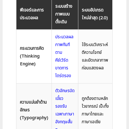
ระบบสร้าง
ฟีเจอร์และการ
ระบบอัปเกรด
ภาพแบบ
ประมวลผล
ใหม่ล่าสุด (2.0)
ดั้งเดิม
ประมวลผล
ภาพทันที
ใช้ระบบวิเคราะห์
กระบวนการคิด
ตาม
ตีความโจทย์
(Thinking
คีย์เวิร์ด
และขัดเกลาภาพ
Engine)
ขาดการ
ก่อนแสดงผล
ไตร่ตรอง
ตัวอักษรบิด
เบี้ยว
ถูกต้องตามหลัก
ความแม่นยำด้าน
รองรับ
ไวยากรณ์ เป๊ะทั้ง
อักษร
เฉพาะภาษา
ภาษาไทยและ
(Typography)
อังกฤษสั้น
ภาษาเอเชีย