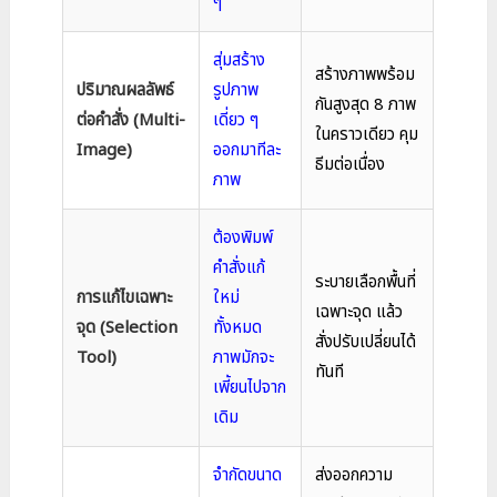
ๆ
สุ่มสร้าง
สร้างภาพพร้อม
ปริมาณผลลัพธ์
รูปภาพ
กันสูงสุด 8 ภาพ
ต่อคำสั่ง (Multi-
เดี่ยว ๆ
ในคราวเดียว คุม
Image)
ออกมาทีละ
ธีมต่อเนื่อง
ภาพ
ต้องพิมพ์
คำสั่งแก้
ระบายเลือกพื้นที่
การแก้ไขเฉพาะ
ใหม่
เฉพาะจุด แล้ว
จุด (Selection
ทั้งหมด
สั่งปรับเปลี่ยนได้
Tool)
ภาพมักจะ
ทันที
เพี้ยนไปจาก
เดิม
จำกัดขนาด
ส่งออกความ