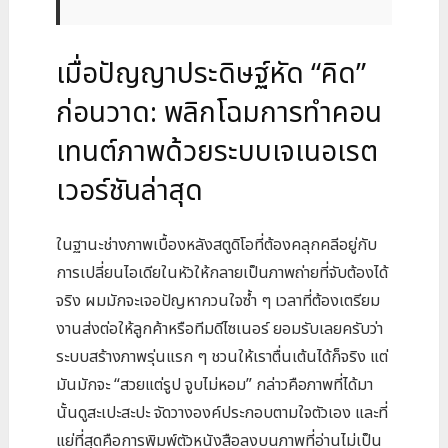
เมื่อปัญญาประดิษฐ์หัด “คิด”
ก่อนวาด: พลิกโฉมการทำคอน
เทนต์ภาพด้วยระบบเจเนอเรต
เวอร์ชันล่าสุด
ในฐานะช่างภาพเบื้องหลังสตูดิโอที่ต้องคลุกคลีอยู่กับ
การเปลี่ยนไอเดียในหัวให้กลายเป็นภาพถ่ายที่จับต้องได้
จริง ผมมักจะเจอปัญหากวนใจซ้ำ ๆ เวลาที่ต้องเตรียม
งานส่งต่อให้ลูกค้าหรือทีมดีไซเนอร์ ยอมรับเลยครับว่า
ระบบสร้างภาพรุ่นแรก ๆ ชวนให้เราตื่นเต้นได้ก็จริง แต่
มันมักจะ “สวยแต่รูป จูบไม่หอม” กล่าวคือภาพที่ได้มา
นั้นดูสะเปะสะปะ จัดวางองค์ประกอบตามใจตัวเอง และที่
แย่ที่สุดคือการพิมพ์ตัวหนังสือลงบนภาพที่อ่านไม่เป็น