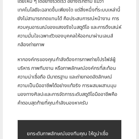
เดียใหม่ ๆ ได้อย่างรวดเร็ว อย่างไรก็ตาม แม้ว่า
เทคโนโลยีจะฉลาดขึ้นเพียงใด แต่สิ่งหนึ่งที่ระบบเหล่านี้
ยังไม่สามารถทดแทนได้ คือประสบการณ์หน้างาน การ
ควบคุมอารมณ์ของแสงจริงในสตูดิโอ และการดึงเสน่ห์
ความมั่นใจเฉพาะตัวของบุคคลให้ออกมาผ่านเลนส์
กล้องถ่ายภาพ
หากองค์กรของคุณกำลังต้องการภาพถ่ายโปรไฟล์ผู้
บริหาร ภาพทีมงาน หรือภาพลักษณ์องค์กรที่สะท้อน
ความน่าเชื่อถือ มีมาตรฐาน และถ่ายทอดอัตลักษณ์
ความเป็นมืออาชีพได้อย่างแท้จริง การผสมผสานมุม
มองทางศิลปะและการจัดการระดับสตูดิโอมืออาชีพคือ
คำตอบสุดท้ายที่คุณกำลังมองหาครับ
ยกระดับภาพลักษณ์ของทีมคุณ ให้ดูน่าเชื่อ