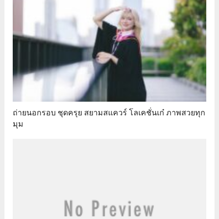
ถ่ายนอกรอบ ชุดครุย สยามสแควร์ โลเคชั่นเก๋ ภาพสวยทุก
มุม