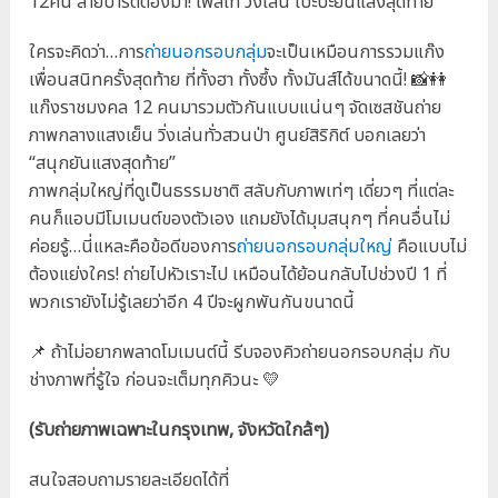
12คน สายปาร์ตี้ต้องมา! โพสเท่ วิ่งเล่น โบ๊ะบ๊ะยันแสงสุดท้าย
ใครจะคิดว่า…การ
ถ่ายนอกรอบกลุ่ม
จะเป็นเหมือนการรวมแก๊ง
เพื่อนสนิทครั้งสุดท้าย ที่ทั้งฮา ทั้งซึ้ง ทั้งมันส์ได้ขนาดนี้! 📸👭
แก๊งราชมงคล 12 คนมารวมตัวกันแบบแน่นๆ จัดเซสชันถ่าย
ภาพกลางแสงเย็น วิ่งเล่นทั่วสวนป่า ศูนย์สิริกิต์ บอกเลยว่า
“สนุกยันแสงสุดท้าย”
ภาพกลุ่มใหญ่ที่ดูเป็นธรรมชาติ สลับกับภาพเท่ๆ เดี่ยวๆ ที่แต่ละ
คนก็แอบมีโมเมนต์ของตัวเอง แถมยังได้มุมสนุกๆ ที่คนอื่นไม่
ค่อยรู้…นี่แหละคือข้อดีของการ
ถ่ายนอกรอบกลุ่มใหญ่
คือแบบไม่
ต้องแย่งใคร! ถ่ายไปหัวเราะไป เหมือนได้ย้อนกลับไปช่วงปี 1 ที่
พวกเรายังไม่รู้เลยว่าอีก 4 ปีจะผูกพันกันขนาดนี้
📌 ถ้าไม่อยากพลาดโมเมนต์นี้ รีบจองคิวถ่ายนอกรอบกลุ่ม กับ
ช่างภาพที่รู้ใจ ก่อนจะเต็มทุกคิวนะ 💛
(รับถ่ายภาพเฉพาะในกรุงเทพ, จังหวัดใกล้ๆ)
สนใจสอบถามรายละเอียดได้ที่