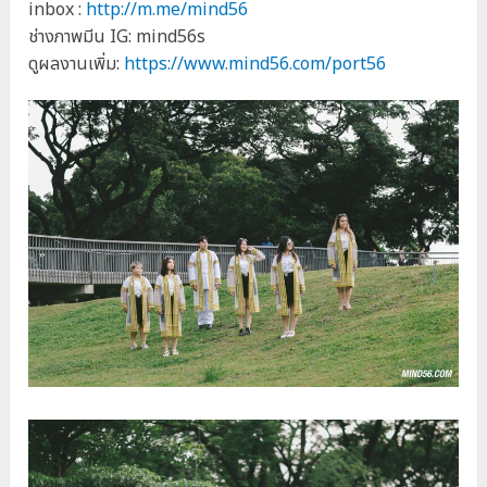
inbox :
http://m.me/mind56
ช่างภาพมีน IG: mind56s
ดูผลงานเพิ่ม:
https://www.mind56.com/port56