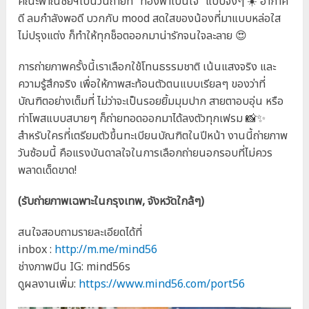
คณะพาณิชย์ฯเป็นวันถ่ายที่ “ท้องฟ้าเป็นใจ” แบบจึ้งๆ ☀️ อากาศ
ดี ลมกำลังพอดี บวกกับ mood สดใสของน้องที่มาแบบหล่อใส
ไม่ปรุงแต่ง ก็ทำให้ทุกช็อตออกมาน่ารักจนใจละลาย 😍
การถ่ายภาพครั้งนี้เราเลือกใช้โทนธรรมชาติ เน้นแสงจริง และ
ความรู้สึกจริง เพื่อให้ภาพสะท้อนตัวตนแบบเรียลๆ ของว่าที่
บัณฑิตอย่างเต็มที่ ไม่ว่าจะเป็นรอยยิ้มมุมปาก สายตาอบอุ่น หรือ
ท่าโพสแบบสบายๆ ก็ถ่ายทอดออกมาได้ลงตัวทุกเฟรม 📸✨
สำหรับใครที่เตรียมตัวขึ้นทะเบียนบัณฑิตในปีหน้า งานนี้ถ่ายภาพ
วันซ้อมนี้ คือแรงบันดาลใจในการเลือกถ่ายนอกรอบที่ไม่ควร
พลาดเด็ดขาด!
(รับถ่ายภาพเฉพาะในกรุงเทพ, จังหวัดใกล้ๆ)
สนใจสอบถามรายละเอียดได้ที่
inbox :
http://m.me/mind56
ช่างภาพมีน IG: mind56s
ดูผลงานเพิ่ม:
https://www.mind56.com/port56