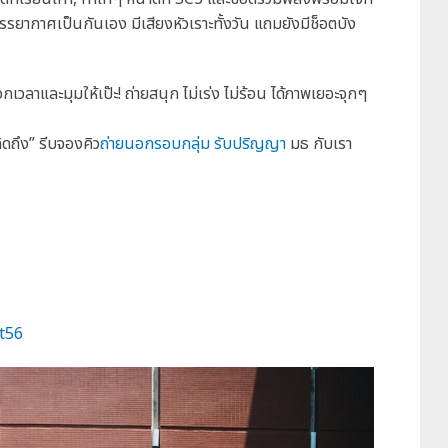
บรรยากาศเป็นกันเอง มีเสียงหัวเราะทั้งวัน แถมยังมีช็อตบัง
เวลาและมุมให้เป๊ะ! ถ่ายสนุก ไม่เร่ง ไม่ร้อน ได้ภาพเยอะจุกๆ
ดถึง” รีบจองคิว
ถ่ายนอกรอบกลุ่ม รับปริญญา
มธ กับเรา
t56