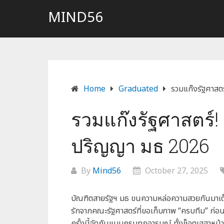
Skip
MIND56
to
content
Home
Graduated
รวมแก๊งรัฐศาสต
รวมแก๊งรัฐศาสตร์!
ปริญญา มธ 2026
By
Mind56
October 27, 2025
บัณฑิตสายรัฐฯ มธ ขนความหล่อความสวยกันมาเต็ม!
รักจากคณะรัฐศาสตร์ที่ขอเก็บภาพ “ครบทีม” ก่
ครั้งนี้จัดกันแบบครบทุกอารมณ์ ทั้งช็อตเฮฮาหน้า