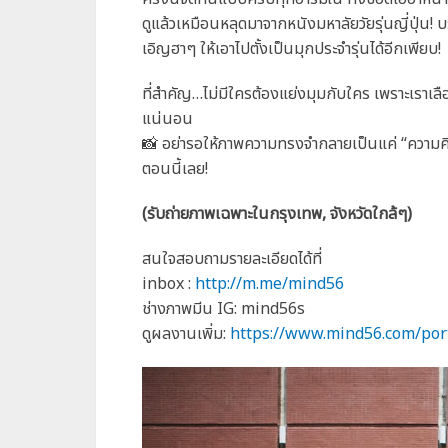
ดูแล้วเหมือนหลุดมาจากหนังมหาลัยวัยรุ่นญี่ปุ่น! 
เอิญฮาๆ ให้เอาไปตั้งเป็นมุกประจำรุ่นได้อีกเพียบ!
ที่สำคัญ…ไม่มีใครต้องแย่งมุมกับใคร เพราะเราเลือก
แน่นอน
📸 อย่ารอให้ภาพความทรงจำกลายเป็นแค่ “ความคิ
ตอนนี้เลย!
(รับถ่ายภาพเฉพาะในกรุงเทพ, จังหวัดใกล้ๆ)
สนใจสอบถามรายละเอียดได้ที่
inbox :
http://m.me/mind56
ช่างภาพมีน IG: mind56s
ดูผลงานเพิ่ม:
https://www.mind56.com/por