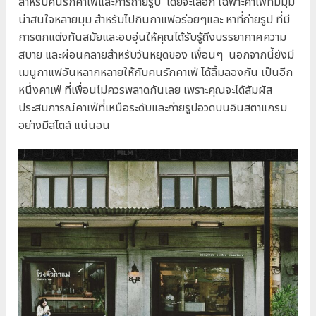
สำหรับคนรักคาเฟ่และการถ่ายรูป โดยจะเลือก เฉพาะคาเฟ่ที่มีมุม
น่าสนใจหลายมุม สำหรับไปกินกาแฟอร่อยๆและ หาที่ถ่ายรูป ที่มี
การตกแต่งทันสมัยและอบอุ่นให้คุณได้รับรู้ถึงบรรยากาศความ
สบาย และผ่อนคลายสำหรับวันหยุดของ เพื่อนๆ นอกจากนี้ยังมี
เมนูกาแฟอันหลากหลายให้กับคนรักคาเฟ่ ได้ลิ้มลองกัน เป็นอีก
หนึ่งคาเฟ่ ที่เพื่อนไม่ควรพลาดกันเลย เพราะคุณจะได้สัมผัส
ประสบการณ์คาเฟ่ที่เหนือระดับและถ่ายรูปอวดบนอินสตาแกรม
อย่างมีสไตล์ แน่นอน