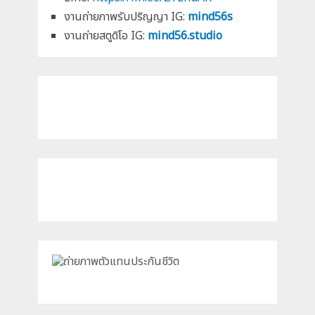
งานถ่ายภาพรับปริญญา IG:
mind56s
งานถ่ายสตูดิโอ IG:
mind56.studio