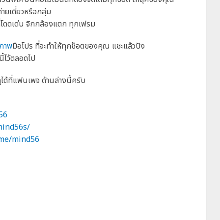
่ายเดี่ยวหรือกลุ่ม
ที่โดดเด่น จิกกล้องแตก ทุกเฟรม
งภาพ
มือโปร ที่จะทำให้ทุกช็อตของคุณ แชะแล้วปัง
นี้ไว้ตลอดไป
้ที่แฟนเพจ ด้านล่างนี้ครับ
56
mind56s/
.me/mind56