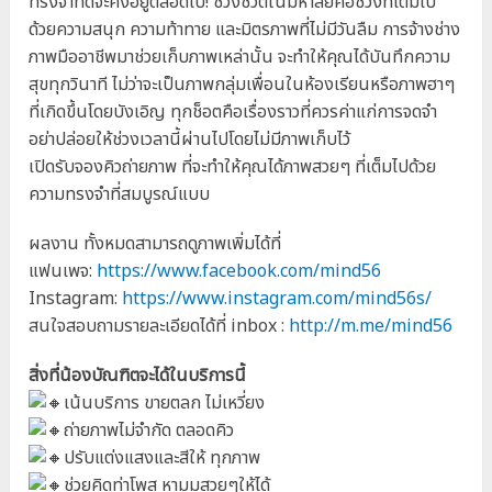
ทรงจำที่ดีจะคงอยู่ตลอดไป! ช่วงชีวิตในมหาลัยคือช่วงที่เต็มไป
ด้วยความสนุก ความท้าทาย และมิตรภาพที่ไม่มีวันลืม การจ้างช่าง
ภาพมืออาชีพมาช่วยเก็บภาพเหล่านั้น จะทำให้คุณได้บันทึกความ
สุขทุกวินาที ไม่ว่าจะเป็นภาพกลุ่มเพื่อนในห้องเรียนหรือภาพฮาๆ
ที่เกิดขึ้นโดยบังเอิญ ทุกช็อตคือเรื่องราวที่ควรค่าแก่การจดจำ
อย่าปล่อยให้ช่วงเวลานี้ผ่านไปโดยไม่มีภาพเก็บไว้
เปิดรับจองคิวถ่ายภาพ ที่จะทำให้คุณได้ภาพสวยๆ ที่เต็มไปด้วย
ความทรงจำที่สมบูรณ์แบบ
ผลงาน ทั้งหมดสามารถดูภาพเพิ่มได้ที่
แฟนเพจ:
https://www.facebook.com/mind56
Instagram:
https://www.instagram.com/mind56s/
สนใจสอบถามรายละเอียดได้ที่ inbox :
http://m.me/mind56
สิ่งที่น้องบัณฑิตจะได้ในบริการนี้
เน้นบริการ ขายตลก ไม่เหวี่ยง
ถ่ายภาพไม่จำกัด ตลอดคิว
ปรับแต่งแสงและสีให้ ทุกภาพ
ช่วยคิดท่าโพส หามุมสวยๆให้ได้