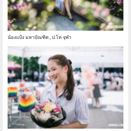
น้องแป้ง มหาบัณฑิต , ป.โท จุฬา