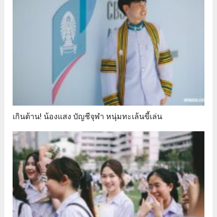
เกินต้าน! น้องแสง บัญชีจุฬา หนุ่มทะเล้นขี้เล่น