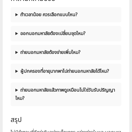
ถ้าเวลาน้อย ควรเลือกแบบไหน?
ออกนอกมหาลัยต้องเปลี่ยนชุดไหม?
ถ่ายนอกมหาลัยต้องจ่ายเพิ่มไหม?
ผู้ปกครองที่อายุมากพาไปถ่ายนอกมหาลัยได้ไหม?
ถ่ายนอกมหาลัยแล้วภาพดูเหมือนไม่ใช่วันรับปริญญา
ไหม?
สรุป