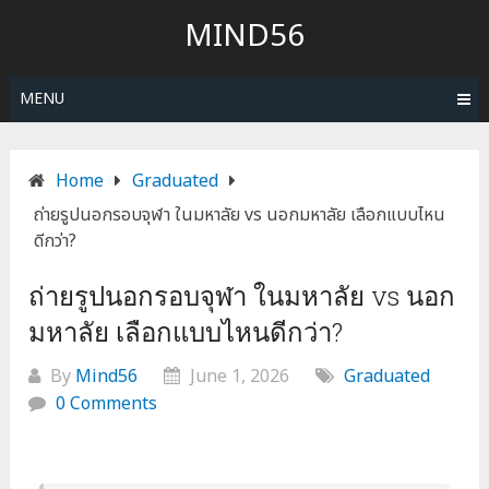
MIND56
MENU
Home
Graduated
ถ่ายรูปนอกรอบจุฬา ในมหาลัย vs นอกมหาลัย เลือกแบบไหน
ดีกว่า?
ถ่ายรูปนอกรอบจุฬา ในมหาลัย vs นอก
มหาลัย เลือกแบบไหนดีกว่า?
By
Mind56
June 1, 2026
Graduated
0 Comments