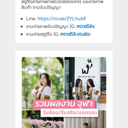
สตูดิโอถ่ายภาพภาพโปรไฟล์องค์กร และถ่ายภาพ
สินค้า งานรับปริญญา
Line:
https://lin.ee/ZYLhuAR
งานถ่ายภาพรับปริญญา IG:
mind56s
งานถ่ายสตูดิโอ IG:
mind56.studio