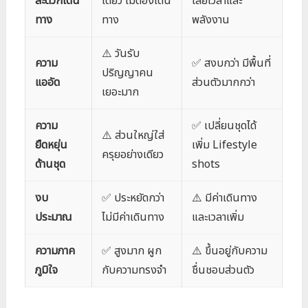
สะดวกเดิน
เดียว ไม่ต้องเดิน
เสียเวลาและ
ทาง
ทาง
พลังงาน
⚠️ วันรับ
ความ
✅ สงบกว่า มีพื้นที่
ปริญญาคน
แออัด
ส่วนตัวมากกว่า
เยอะมาก
ความ
✅ เปลี่ยนชุดได้
⚠️ ส่วนใหญ่ใส่
ยืดหยุ่น
เพิ่ม Lifestyle
ครุยอย่างเดียว
ด้านชุด
shots
งบ
✅ ประหยัดกว่า
⚠️ มีค่าเดินทาง
ประมาณ
ไม่มีค่าเดินทาง
และเวลาเพิ่ม
ความภาค
✅ สูงมาก ผูก
⚠️ ขึ้นอยู่กับความ
ภูมิใจ
กับความทรงจำ
ชื่นชอบส่วนตัว