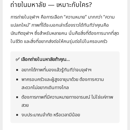
ถ่ายในมหาลัย — เหมาะกับใคร?
การถ่ายในจุฬาฯ คือการเลือก “ความหมาย” มากกว่า “ความ
แปลกใหม่” ภาพที่ได้จะบอกเล่าเรื่องราวได้ทันทีว่าคุณคือ
บัณฑิตจุฬาฯ ซึ่งสำหรับหลายคน นั่นคือสิ่งที่ต้องการมากที่สุด
ในชีวิต และสิ่งที่อยากส่งต่อให้คนรุ่นต่อไปในครอบครัว
✅ เลือกถ่ายในมหาลัยถ้าคุณ…
อยากได้ภาพที่มองแล้วรู้ทันทีว่าจบจุฬาฯ
พาครอบครัวและผู้สูงอายุมาด้วย ต้องการความ
สะดวกไม่อยากเดินทางไกล
ต้องการภาพที่มีความหมายทางอารมณ์ ไม่ใช่แค่ภาพ
สวย
งบประมาณจำกัด หรือเวลามีน้อย