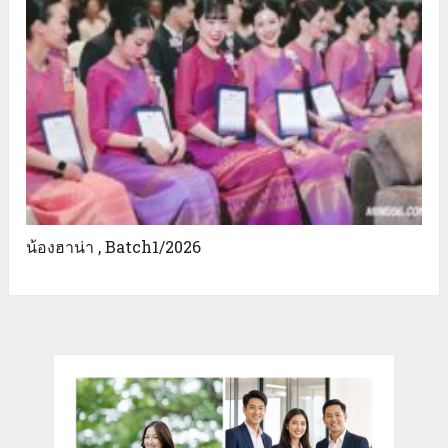
น้องฮาน่า , Batch1/2026