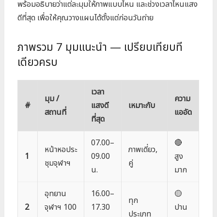
พร้อมอธิบายว่าแต่ละมุมให้ภาพแบบไหน และช่วงเวลาไหนแสง
ดีที่สุด เพื่อให้คุณวางแผนได้ตั้งแต่ก่อนวันถ่าย
ภาพรวม 7 มุมแนะนำ — เปรียบเทียบที
เดียวครบ
เวลา
มุม /
ความ
#
แสงดี
เหมาะกับ
สถานที่
แออัด
ที่สุด
07.00–
🔴
หน้าหอประ
ภาพเดี่ยว,
1
09.00
สูง
ชุมจุฬาฯ
คู่
น.
มาก
อุทยาน
16.00–
🟡
ทุก
2
จุฬาฯ 100
17.30
ปาน
ประเภท