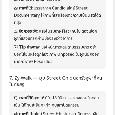
📸
ภาพที่ได้:
บรรยากาศ Candid สไตล์ Street
Documentary ให้ภาพที่เล่าเรื่องราวความเป็นนิสิตได้ดี
ที่สุด
⚠️
ข้อควรระวัง:
แสงในร่มอาจ Flat เกินไป ต้องเลือก
จุดที่แสงแทรกผ่านช่องระหว่างอาคาร
💡
Tip ช่างภาพ:
ขอให้บัณฑิตเดินตามธรรมชาติ อย่า
บอกให้ยิ้มหรือดูกล้อง ภาพ Unposed ในจุดนี้มักออก
มาดีกว่าภาพ Pose เสมอ
7. Zy Walk — มุม Street Chic นอกรั้วจุฬาที่คน
ไม่ค่อยรู้
⏰
เวลาที่ดีที่สุด:
16.00–18.00 น. — แสงอ่อนในตอน
เย็น ให้โทนสีเย็นๆ เท่ๆ กับสถาปัตยกรรม
📸
ภาพที่ได้:
สไตล์ Street Hipster สถาปัตยกรรมจีน-