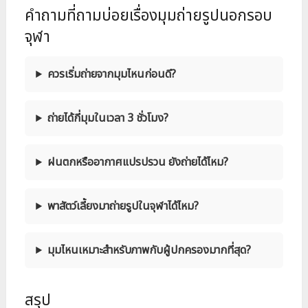
คำถามที่ถามบ่อยเรื่องมุมถ่ายรูปนอกรอบ
จุฬา
ควรเริ่มถ่ายจากมุมไหนก่อนดี?
ถ่ายได้กี่มุมในเวลา 3 ชั่วโมง?
ฝนตกหรืออากาศแปรปรวน ยังถ่ายได้ไหม?
พาสัตว์เลี้ยงมาถ่ายรูปในจุฬาได้ไหม?
มุมไหนเหมาะสำหรับภาพกับผู้ปกครองมากที่สุด?
สรุป