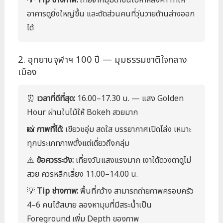
💡
Tip ช่างภาพ:
ถ่ายจากมุมต่ำขึ้นไปหาหลังคา ทำให้
อาคารดูยิ่งใหญ่ขึ้น และตัดส่วนคนที่วุ่นวายด้านล่างออก
ได้
2. อุทยานจุฬาฯ 100 ปี — มุมธรรมชาติใจกลาง
เมือง
⏰
เวลาที่ดีที่สุด:
16.00–17.30 น. — แสง Golden
Hour ผ่านใบไม้ให้ Bokeh สวยมาก
📸
ภาพที่ได้:
เขียวชอุ่ม สดใส บรรยากาศเปิดโล่ง เหมาะ
ทุกประเภทภาพตั้งแต่เดี่ยวถึงกลุ่ม
⚠️
ข้อควรระวัง:
เที่ยงวันแสงแรงมาก เงาใต้ดวงตาดูไม่
สวย ควรหลีกเลี่ยง 11.00–14.00 น.
💡
Tip ช่างภาพ:
พื้นที่กว้าง สามารถถ่ายภาพครอบครัว
4–6 คนได้สบาย ลองหามุมที่มีสระน้ำเป็น
Foreground เพิ่ม Depth ของภาพ