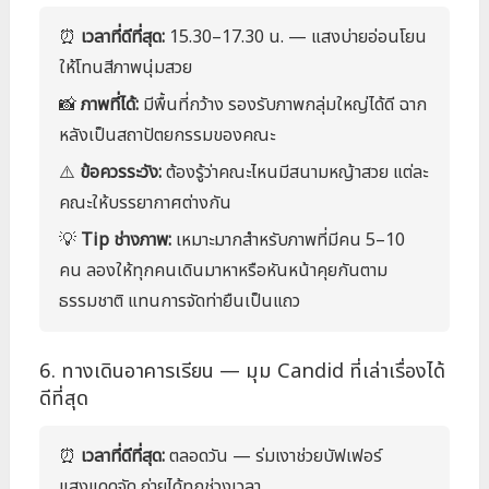
⏰
เวลาที่ดีที่สุด:
15.30–17.30 น. — แสงบ่ายอ่อนโยน
ให้โทนสีภาพนุ่มสวย
📸
ภาพที่ได้:
มีพื้นที่กว้าง รองรับภาพกลุ่มใหญ่ได้ดี ฉาก
หลังเป็นสถาปัตยกรรมของคณะ
⚠️
ข้อควรระวัง:
ต้องรู้ว่าคณะไหนมีสนามหญ้าสวย แต่ละ
คณะให้บรรยากาศต่างกัน
💡
Tip ช่างภาพ:
เหมาะมากสำหรับภาพที่มีคน 5–10
คน ลองให้ทุกคนเดินมาหาหรือหันหน้าคุยกันตาม
ธรรมชาติ แทนการจัดท่ายืนเป็นแถว
6. ทางเดินอาคารเรียน — มุม Candid ที่เล่าเรื่องได้
ดีที่สุด
⏰
เวลาที่ดีที่สุด:
ตลอดวัน — ร่มเงาช่วยบัฟเฟอร์
แสงแดดจัด ถ่ายได้ทุกช่วงเวลา