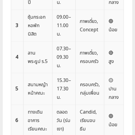
ปี
น.
กลาง
ซุ้มกระจก
09.00–
ภาพเดี่ยว,
🟢
3
หอพัก
11.00
Concept
น้อย
นิสิต
น.
07.30–
ลาน
ภาพเดี่ยว,
🔴
4
09.30
พระรูป ร.5
ครอบครัว
สูง
น.
15.30–
🟡
สนามหญ้า
ครอบครัว,
5
17.30
ปาน
หน้าคณะ
กลุ่มเพื่อน
น.
กลาง
ทางเดิน
ตลอด
Candid,
🟢
6
อาคาร
วัน (ร่ม
เรียนจบ
น้อย
เรียนคณะ
เงา)
ธีม