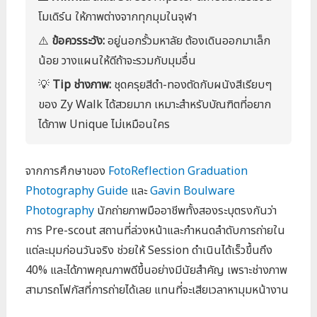
โมเดิร์น ให้ภาพต่างจากทุกมุมในจุฬา
⚠️
ข้อควรระวัง:
อยู่นอกรั้วมหาลัย ต้องเดินออกมาเล็ก
น้อย วางแผนให้ดีถ้าจะรวมกับมุมอื่น
💡
Tip ช่างภาพ:
ชุดครุยสีดำ-ทองตัดกับผนังสีเรียบๆ
ของ Zy Walk ได้สวยมาก เหมาะสำหรับบัณฑิตที่อยาก
ได้ภาพ Unique ไม่เหมือนใคร
จากการศึกษาของ
FotoReflection Graduation
Photography Guide
และ
Gavin Boulware
Photography
นักถ่ายภาพมืออาชีพทั้งสองระบุตรงกันว่า
การ Pre-scout สถานที่ล่วงหน้าและกำหนดลำดับการถ่ายใน
แต่ละมุมก่อนวันจริง ช่วยให้ Session ดำเนินได้เร็วขึ้นถึง
40% และได้ภาพคุณภาพดีขึ้นอย่างมีนัยสำคัญ เพราะช่างภาพ
สามารถโฟกัสที่การถ่ายได้เลย แทนที่จะเสียเวลาหามุมหน้างาน