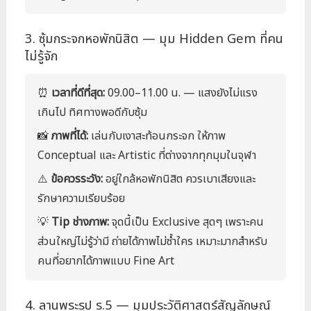
3. ซุ้มกระจกหอพักนิสิต — มุม Hidden Gem ที่คน
ไม่รู้จัก
⏰
เวลาที่ดีที่สุด:
09.00–11.00 น. — แสงยังไม่แรง
เกินไป ทิศทางพอดีกับซุ้ม
📸
ภาพที่ได้:
เล่นกับเงาสะท้อนกระจก ให้ภาพ
Conceptual และ Artistic ที่ต่างจากทุกมุมในจุฬา
⚠️
ข้อควรระวัง:
อยู่ใกล้หอพักนิสิต ควรเบาเสียงและ
รักษาความเรียบร้อย
💡
Tip ช่างภาพ:
จุดนี้เป็น Exclusive สุดๆ เพราะคน
ส่วนใหญ่ไม่รู้ว่ามี ถ่ายได้ภาพไม่ซ้ำใคร เหมาะมากสำหรับ
คนที่อยากได้ภาพแบบ Fine Art
4. ลานพระรูป ร.5 — มุมประวัติศาสตร์สัญลักษณ์