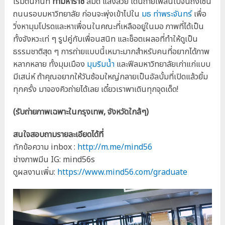
เริ่มต้นกันที่
ท่ามหาราช
ลมดี แสงสวย เดินถ่ายเพลินไปจนถึงโซน
ถนนรอบมหาวิทยาลัย ก่อนจะพุ่งเข้าไปใน
มธ ท่าพระจันทร์
เพื่อ
วิ่งหามุมโปรดและหาเพื่อนในคณะที่เหลืออยู่ในมอ ภาพที่ได้เป็น
ทั้งจังหวะเท่ ๆ รูปคู่กับเพื่อนสนิท และช็อตเผลอที่ทำให้ดูเป็น
ธรรมชาติสุด ๆ การถ่ายแบบนี้เหมาะมากสำหรับคนที่อยากได้ภาพ
หลากหลาย ทั้งมุมเมือง
มุมริมน้ำ
และฟีลมหาวิทยาลัยเก่าแก่แบบ
มีเสน่ห์ ถ้าคุณอยากให้วันซ้อมใหญ่กลายเป็นอัลบั้มที่เปิดแล้วยิ้ม
ทุกครั้ง มาจองคิวถ่ายได้เลย เดี๋ยวเราพาเดินทุกจุดเด็ด!
(รับถ่ายภาพเฉพาะในกรุงเทพ, จังหวัดใกล้ๆ)
สนใจสอบถามรายละเอียดได้ที่
ทักข้อความ inbox :
http://m.me/mind56
ช่างภาพมีน IG: mind56s
ดูผลงานเพิ่ม:
https://www.mind56.com/graduate